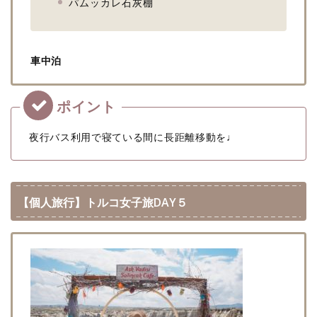
パムッカレ石灰棚
車中泊
夜行バス利用で寝ている間に長距離移動を♩
【個人旅行】トルコ女子旅DAY５