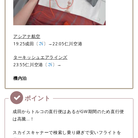
アシアナ航空
19:25成田〔
〕→22:05仁川空港
ターキッシュエアラインズ
23:55仁川空港〔
〕→
機内泊
成田からトルコの直行便はあるがGW期間のため直行便
は高騰…！
スカイスキャナーで検索し乗り継ぎで安いフライトを