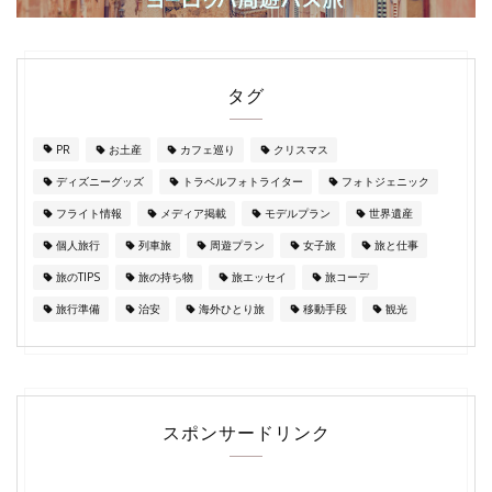
タグ
PR
お土産
カフェ巡り
クリスマス
ディズニーグッズ
トラベルフォトライター
フォトジェニック
フライト情報
メディア掲載
モデルプラン
世界遺産
個人旅行
列車旅
周遊プラン
女子旅
旅と仕事
旅のTIPS
旅の持ち物
旅エッセイ
旅コーデ
旅行準備
治安
海外ひとり旅
移動手段
観光
スポンサードリンク