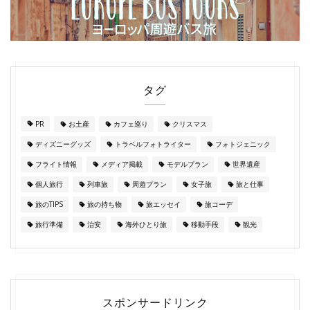
タグ
PR
お土産
カフェ巡り
クリスマス
ディズニーグッズ
トラベルフォトライター
フォトジェニック
フライト情報
メディア掲載
モデルプラン
世界遺産
個人旅行
列車旅
周遊プラン
女子旅
旅と仕事
旅のTIPS
旅の持ち物
旅エッセイ
旅コーデ
旅行準備
治安
海外ひとり旅
移動手段
観光
スポンサードリンク