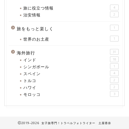
旅に役立つ情報
4
治安情報
2
1
旅をもっと楽しく
世界のお土産
1
31
海外旅行
インド
18
シンガポール
1
スペイン
4
トルコ
2
ハワイ
2
モロッコ
3
2019–2026 女子旅専門！トラベルフォトライター 土屋香奈