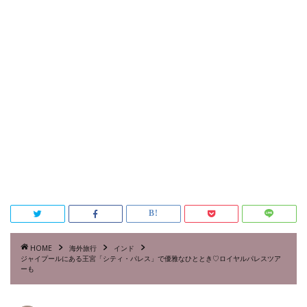
HOME
海外旅行
インド
ジャイプールにある王宮「シティ・パレス」で優雅なひととき♡ロイヤルパレスツア
ーも