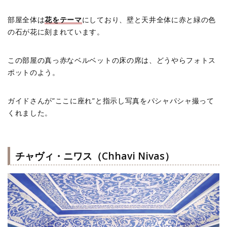
部屋全体は
花をテーマ
にしており、壁と天井全体に赤と緑の色
の石が花に刻まれています。
この部屋の真っ赤なベルベットの床の席は、どうやらフォトス
ポットのよう。
ガイドさんが”ここに座れ”と指示し写真をパシャパシャ撮って
くれました。
チャヴィ・ニワス（Chhavi Nivas）