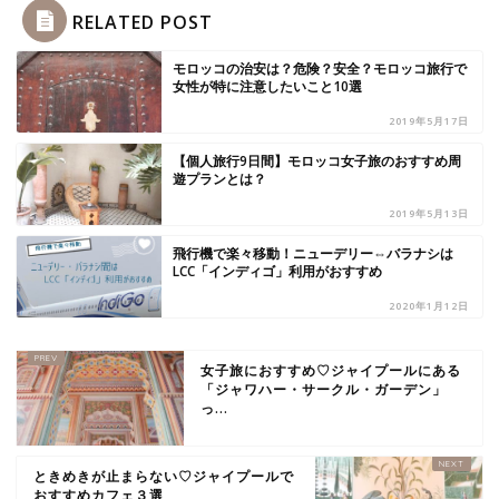
RELATED POST
モロッコの治安は？危険？安全？モロッコ旅行で
女性が特に注意したいこと10選
2019年5月17日
【個人旅行9日間】モロッコ女子旅のおすすめ周
遊プランとは？
2019年5月13日
飛行機で楽々移動！ニューデリー⇔バラナシは
LCC「インディゴ」利用がおすすめ
2020年1月12日
女子旅におすすめ♡ジャイプールにある
「ジャワハー・サークル・ガーデン」
っ...
ときめきが止まらない♡ジャイプールで
おすすめカフェ３選