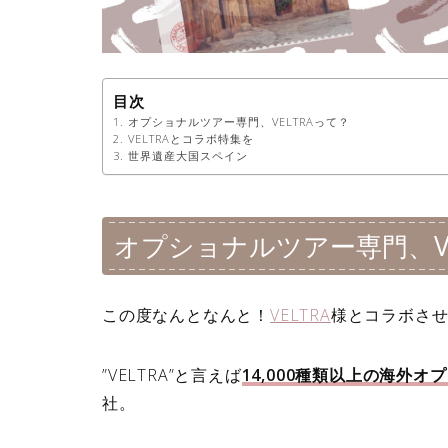
目次
オプショナルツアー専門、VELTRAって？
VELTRAとコラボ特集を
世界遺産大国スペイン
オプショナルツアー専門、VE
この度なんとなんと！
VELTRA
様とコラボさせ
”VELTRA”と言えば
14,000種類以上の海外
社。