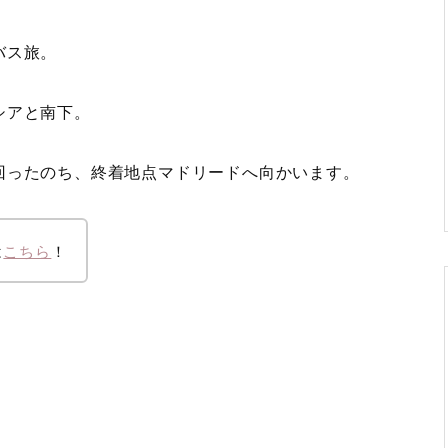
バス旅。
シアと南下。
回ったのち、終着地点マドリードへ向かいます。
は
こちら
！