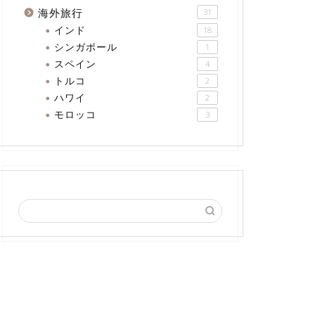
海外旅行
31
インド
18
シンガポール
1
スペイン
4
トルコ
2
ハワイ
2
モロッコ
3