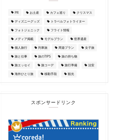
PR
お土産
カフェ巡り
クリスマス
ディズニーグッズ
トラベルフォトライター
フォトジェニック
フライト情報
メディア掲載
モデルプラン
世界遺産
個人旅行
列車旅
周遊プラン
女子旅
旅と仕事
旅のTIPS
旅の持ち物
旅エッセイ
旅コーデ
旅行準備
治安
海外ひとり旅
移動手段
観光
スポンサードリンク